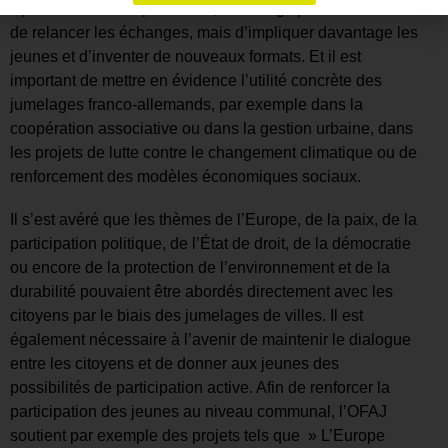
Après trois ans de pandémie, il ne s’agit pas seulement
de relancer les échanges, mais d’impliquer davantage les
jeunes et d’inventer de nouveaux formats. Et il est
important de mettre en évidence l’utilité concrète des
jumelages franco-allemands, par exemple dans la
coopération associative ou dans la gestion urbaine, dans
les projets de lutte contre le changement climatique ou de
renforcement des modèles économiques sociaux.
Il s’est avéré que les thèmes de l’Europe, de la paix, de la
participation politique, de l’État de droit, de la démocratie
ou encore de la protection de l’environnement et de la
durabilité pouvaient être abordés directement avec les
citoyens par le biais des jumelages de villes. Il est
également nécessaire à l’avenir de maintenir le dialogue
entre les citoyens et de donner aux jeunes des
possibilités de participation active. Afin de renforcer la
participation des jeunes au niveau communal, l’OFAJ
soutient par exemple des projets tels que » L’Europe