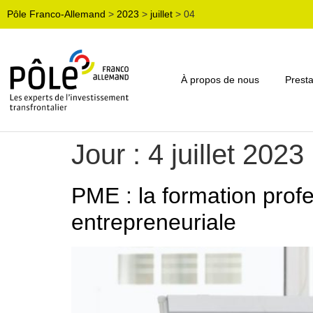
Pôle Franco-Allemand
>
2023
>
juillet
>
04
À propos de nous
Presta
Jour :
4 juillet 2023
PME : la formation profe
entrepreneuriale