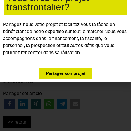
transfrontalier?
de quotas d’émissions avec une première phase à prix
fixe.
Partagez-nous votre projet et facilitez-vous la tâche en
Cette note de synthèse donne un aperçu de la tarification
bénéficiant de notre expertise sur tout le marché! Nous vous
du CO2 en France et en Allemagne, en présentant les
accompagnons dans le financement, la fiscalité, le
considérations économiques qui la sous-tendent ainsi
personnel, la prospection et tout autres défis que vous
que le fonctionnement du SEQE-UE et des régimes mis
pourriez rencontrer dans sa rálisation.
en place dans chacun des pays.
Partager son projet
Auteur :
Office franco-allemand pour la transition énergétique
© shutterstock.com
Partager cet article