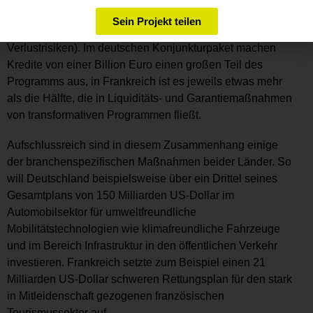
profitieren soll (z.B. Modernisierung der 5G-Infrastruktur
Sein Projekt teilen
oder Zuschüsse an Unternehmen zur Reduzierung von
Verlustrisiken). Im deutschen Konjunkturpaket machen
Kredite von einer Billion Euro einen großen Teil des
Programms aus, in Frankreich ist es jeweils etwas mehr
als die Hälfte, die in Liquiditäts- und Garantiemaßnahmen
von transformativen Programmen fließt.
Aufschlussreich sind in diesem Zusammenhang einige
der branchenspezifischen Maßnahmen beider Länder. So
will Deutschland beispielsweise über ein Drittel seines
Gesamtplans von 150 Milliarden US-Dollar im
Automobilsektor für umweltfreundliche
Mobilitätstechnologien wie klimafreundliche Fahrzeuge
und im Bereich Infrastruktur in den öffentlichen Verkehr
investieren. Frankreich setzte zum Beispiel einen 21
Milliarden US-Dollar schweren Rettungsplan für den stark
in Mitleidenschaft gezogenen französischen
Tourismussektor auf.