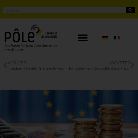
VORIGER
NÄCHSTER
Investmenthilfe über Grenzen hinweg
Immobilienmarkt Deutschland und Frankreich: Trends und Prognosen für 2021