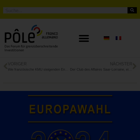
VORIGER
NÄCHSTER
Wie französische KMU steigenden Energiepreisen erfolgreich trotzen
Der Club des Affaires Saar-Lorraine, eine Plattform für wirtschaftlichen Austausch und deutsch-französische Synergien