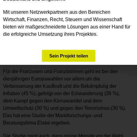
Zustimmung zu Deutschlands Mitgliedschaft in der EU
bleibt weiterhin auf hohem Niveau. 70 % meinen,
Mit unseren Netzwerkpartnern aus den Bereichen
Deutschlands EU-Mitgliedschaft sei eine gute Sache.
Wirtschaft, Finanzen, Recht, Steuern und Wissenschaft
Und ebenfalls über 70 % sind froh, wenn Europa in der
bieten wir maßgeschneiderte Lösungen aus einer Hand für
EU zusammenwächst. Immerhin ein Drittel ist jedoch der
die erfolgreiche Umsetzung ihres Projektes.
Ansicht, die EU verfolge nicht in erster Linie die
Interessen der Bürger.
Sein Projekt teilen
61 % der französischen Bürger fühlt sich als Europäer
Für die Franzosen und Französinnen geht es bei den
diesjährigen Europawahlen vor allem um die
Verbesserung der Kaufkraft und die Bekämpfung der
Inflation (45 %), gefolgt von der Einwanderung (38 %),
dem Kampf gegen den Klimawandel und dem
Umweltschutz (30 %) und gegen den Terrorismus (30 %).
Das hat eine Studie der Marktforschungs- und
Beratungsfirma Elabe ergeben.
Die Studie zeigt auch, dass einige Monate vor der Wahl