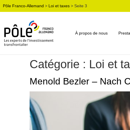
Pôle Franco-Allemand
>
Loi et taxes
>
Seite 3
À propos de nous
Presta
Catégorie :
Loi et t
Menold Bezler – Nach Co