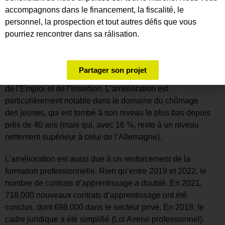
Dans ce contexte, l’évolution du marché du travail est tout
accompagnons dans le financement, la fiscalité, le
à fait remarquable. Malgré la pandémie, le chômage a
personnel, la prospection et tout autres défis que vous
baissé de 9,6 % à 7 % par rapport au début du
pourriez rencontrer dans sa rálisation.
quinquennat. Le taux d’emploi est passé de 71 % à 74 %
et la part des contrats à durée indéterminée (CDI) a
parallèlement augmenté (de 48,6 % en 2017 à 50,2 %
Partager son projet
début 2022), selon les données du Ministère du Travail,
de l’Emploi et de l’Insertion. L’amélioration est
particulièrement notable dans le domaine du chômage
des jeunes, qui est tombé à son niveau le plus bas depuis
près de 40 ans (mais qui, avec 16 %, reste à un niveau
nettement supérieur à celui de l’Allemagne).
L’amélioration est aussi due à un renforcement de la
formation professionnelle. Rien qu’entre 2019 et 2022, le
nombre de contrats d’apprentissage a doublé. En 2021,
718.000 nouveaux contrats d’apprentissage ont été
conclus, dont 698.000 dans le secteur privé. En 2018, le
cadre juridique a été simplifié (Loi Avenir professionnel).