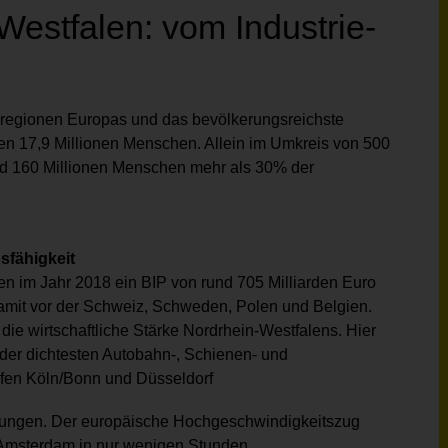
Westfalen: vom Industrie-
polregionen Europas und das bevölkerungsreichste
en 17,9 Millionen Menschen. Allein im Umkreis von 500
nd 160 Millionen Menschen mehr als 30% der
sfähigkeit
len im Jahr 2018 ein BIP von rund 705 Milliarden Euro
 damit vor der Schweiz, Schweden, Polen und Belgien.
 die wirtschaftliche Stärke Nordrhein-Westfalens. Hier
der dichtesten Autobahn-, Schienen- und
äfen Köln/Bonn und Düsseldorf
stungen. Der europäische Hochgeschwindigkeitszug
 Amsterdam in nur wenigen Stunden.