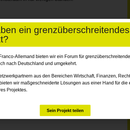
sich zu einem modernen Dienstleistungsstandort
aben ein grenzüberschreitendes
 im Dienstleistungssektor beschäftigt. Im Vergleich zu
t?
ppelt. Gleichzeitig hat sich mit zwei Millionen
ewerbe nahezu halbiert. 99% der Unternehmen und mehr
 Mittelstand.
Franco-Allemand bieten wir ein Forum für grenzüberschreitende 
ich
nach Deutschland und umgekehrt.
etzwerkpartnern aus den Bereichen Wirtschaft, Finanzen, Recht
alens in die EU-Länder. Die bedeutendsten
bieten wir maßgeschneiderte Lösungen aus einer Hand für die e
ie Niederlande, Frankreich und die Vereinigten
es Projektes.
 Erzeugnisse, Maschinen, Metalle sowie Kraftwagen
die Volksrepublik China und Frankreich die
d Kraftwagen und Kraftwagenteile, Metalle,
Sein Projekt teilen
se, elektrische und optische Erzeugnisse, Metalle