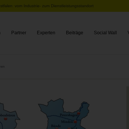
tfalen: vom Industrie- zum Dienstleistungsstandort
n
Partner
Experten
Beiträge
Social Wall
chen