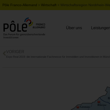
Pôle Franco-Allemand
>
Wirtschaft
>
Wirtschaftsregion Nordrhein-Wes
Über uns
Leistunge
VORIGER
Expo Real 2019: die internationale Fachmesse für Immobilien und Investitionen in Mün