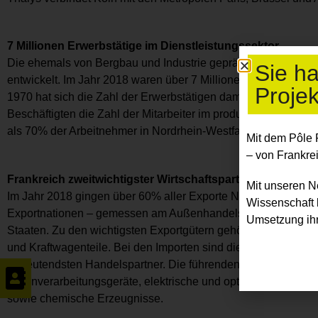
7 Millionen Erwerbstätige im Dienstleistungssektor
Die ehemals von Bergbau und Industrie geprägte Region hat 
Sie h
entwickelt. Im Jahr 2018 waren über 7 Millionen Erwerbstätige
Projek
1970 hat sich die Zahl der Erwerbstätigen damit mehr als verdo
Beschäftigten die Zahl der Mitarbeiter im produzierenden G
als 70% der Arbeitnehmer in Nordrhein-Westfalen gehören zum
Mit dem Pôle 
– von Frankre
Frankreich zweitwichtigster Wirtschaftspartner
Mit unseren N
Im Jahr 2018 gingen über 60% aller Exporte Nordrhein-Westf
Wissenschaft 
Exportnationen – gemessen am Außenhandelsvolumen – sind d
Umsetzung ihr
Staaten. Zu den wichtigsten Exportgütern gehören chemische
und Kraftwagenteile. Bei den Importen sind die Niederlande, 
bedeutendsten Handelspartner. Die führenden Importgüter sin
Datenverarbeitungsgeräte, elektrische und optische Erzeugnis
sowie chemische Erzeugnisse.