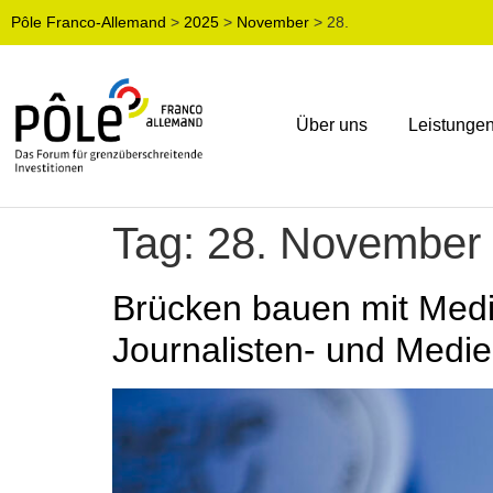
Pôle Franco-Allemand
>
2025
>
November
>
28.
Über uns
Leistunge
Tag:
28. November
Brücken bauen mit Medi
Journalisten‑ und Medi