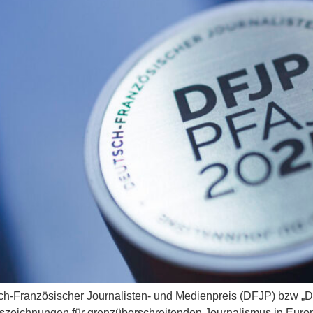
h‑Französischer Journalisten‑ und Medienpreis (DFJP) bzw „D
uszeichnungen für grenzüberschreitenden Journalismus in Europa