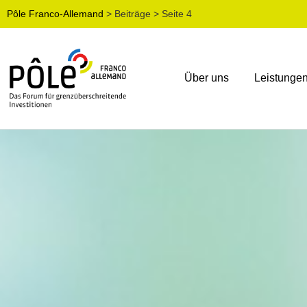
Pôle Franco-Allemand
>
Beiträge
>
Seite 4
Über uns
Leistunge