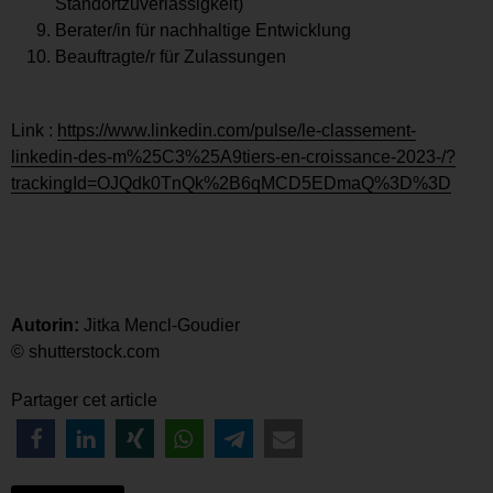
Standortzuverlässigkeit)
Berater/in für nachhaltige Entwicklung
Beauftragte/r für Zulassungen
Link :
https://www.linkedin.com/pulse/le-classement-
linkedin-des-m%25C3%25A9tiers-en-croissance-2023-/?
trackingId=OJQdk0TnQk%2B6qMCD5EDmaQ%3D%3D
Autorin:
Jitka Mencl-Goudier
© shutterstock.com
Partager cet article