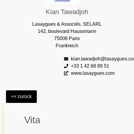
Kian Tawadjoh
Lasaygues & Associés, SELARL
142, boulevard Haussmann
75008 Paris
Frankreich
kian.tawadjoh@lasaygues.c
+33 1 42 68 89 51
www.lasaygues.com
Vita