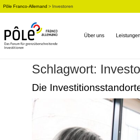
Pôle Franco-Allemand
>
Investoren
Über uns
Leistunge
Schlagwort:
Invest
Die Investitionsstandor