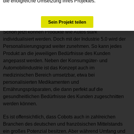
die erfolgreiche Umsetzung ihres Projektes.
veröffentlichter Bericht von Kenneth Research vorhersagt,
dass der Einsatz von Cobots in der Automobilindustrie bis
2022 jährlich um etwa 43% oder mehr steigen werden.
Sein Projekt teilen
Schon jetzt können Produkte wie Autos stark
individualisiert werden. Doch mit der Industrie 5.0 wird der
Personalisierungsgrad weiter zunehmen. So kann jedes
Produkt an die jeweiligen Bedürfnisse des Kunden
angepasst werden. Neben der Konsumgüter- und
Automobilindustrie ist das Konzept auch im
medizinischen Bereich umsetzbar, etwa bei
personalisierten Medikamenten und
Ernährungspräparaten, die dann perfekt auf die
gesundheitlichen Bedürfnisse des Kunden zugeschnitten
werden können.
Es ist offensichtlich, dass Cobots auch in zahlreichen
Branchen des deutschen und französischen Mittelstands
ein großes Potenzial besitzen. Aber während Umfang und