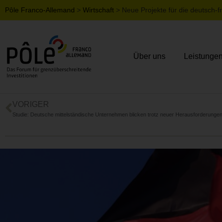
Pôle Franco-Allemand
>
Wirtschaft
>
Neue Projekte für die deutsch-
Über uns
Leistunge
VORIGER
Studie: Deutsche mittelständische Unternehmen blicken trotz neuer Herausforderungen o