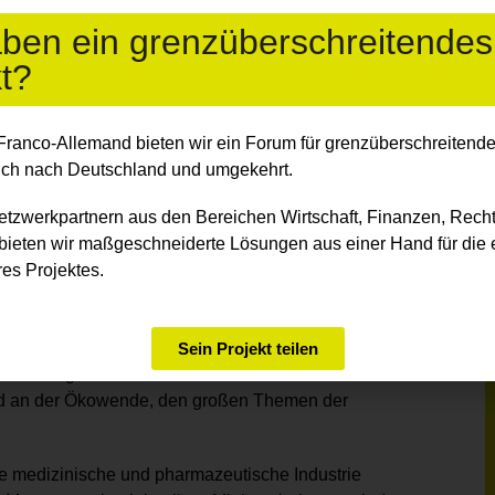
aben ein grenzüberschreitendes
ssen, ihre Zusammenarbeit in Europa weiter
t?
ur Förderung der Sprache des Partners, die Stärkung
ndheit, die Entwicklung neuer Webseiten zum
Franco-Allemand bieten wir ein Forum für grenzüberschreitende 
tz von Nachtzügen zwischen Frankreich und
ich
nach Deutschland und umgekehrt.
etzwerkpartnern aus den Bereichen Wirtschaft, Finanzen, Recht
bieten wir maßgeschneiderte Lösungen aus einer Hand für die e
es Europas von morgen
es Projektes.
tung der Konferenz zur Zukunft Europas
azu, zum Ende der Coronakrise ein stärkeres,
on Paris und Berlin vor einem Jahr initiierte EU-
Sein Projekt teilen
zialen Folgen der Pandemie in den Griff zu bekommen.
und an der Ökowende, den großen Themen der
e medizinische und pharmazeutische Industrie