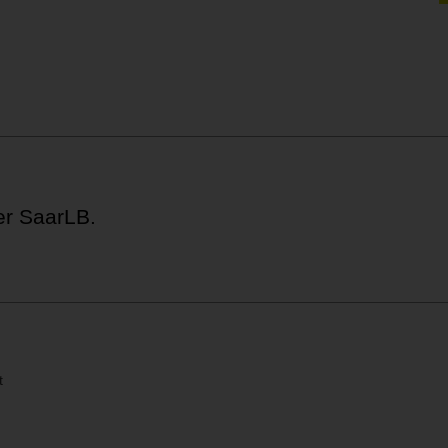
der SaarLB.
t