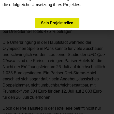
während der Olympischen Spiele der Durchschnittspreis
die erfolgreiche Umsetzung ihres Projektes.
für eine Übernachtung in einem Hotel in der Region Île-
de-France 699 Euro erreichen. Im Juli 2023 lag dieser bei
169 Euro. Das entspricht einem Anstieg von 314 %. Bei
Sein Projekt teilen
Zwei-Sterne-Hotels würde der Anstieg sogar 366 % und
bei Drei-Sterne-Hotels 475 % betragen.
Die Unterbringung in der Hauptstadt während der
Olympischen Spiele in Paris könnte für viele Zuschauer
unerschwinglich werden. Laut einer Studie der
UFC-Que
Choisir
, sind die Preise in einigen Pariser Hotels für die
Nacht der Eröffnungsfeier am 26. Juli auf durchschnittlich
1.033 Euro gestiegen. Ein Pariser Drei-Sterne-Hotel
entschied sich sogar dafür, sein Angebot „klassisches
Doppelzimmer, nicht umbuchbar/nicht erstattbar, mit
Frühstück“ von 304 Euro für den 12. Juli auf 2 083 Euro
für den 26. Juli zu erhöhen.
Doch der Preisanstieg in der Hotellerie betrifft nicht nur